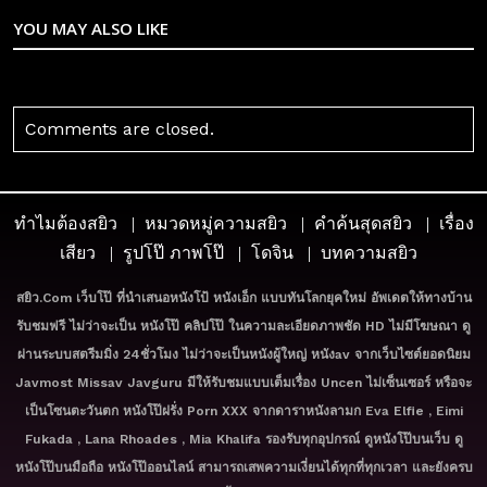
YOU MAY ALSO LIKE
Comments are closed.
ทำไมต้องสยิว
หมวดหมู่ความสยิว
คำค้นสุดสยิว
เรื่อง
เสียว
รูปโป๊ ภาพโป๊
โดจิน
บทความสยิว
สยิว.com เว็บโป๊ ที่นำเสนอหนังโป้ หนังเอ็ก แบบทันโลกยุคใหม่ อัพเดตให้ทางบ้าน
รับชมฟรี ไม่ว่าจะเป็น หนังโป๊ คลิปโป๊ ในความละเอียดภาพชัด HD ไม่มีโฆษณา ดู
ผ่านระบบสตรีมมิ่ง 24ชั่วโมง ไม่ว่าจะเป็นหนังผู้ใหญ่ หนังav จากเว็บไซต์ยอดนิยม
Javmost Missav Javguru มีให้รับชมแบบเต็มเรื่อง Uncen ไม่เซ็นเซอร์ หรือจะ
เป็นโซนตะวันตก หนังโป๊ฝรั่ง Porn XXX จากดาราหนังลามก Eva Elfie , Eimi
Fukada , Lana Rhoades , Mia Khalifa รองรับทุกอุปกรณ์ ดูหนังโป๊บนเว็บ ดู
หนังโป๊บนมือถือ หนังโป๊ออนไลน์ สามารถเสพความเงี่ยนได้ทุกที่ทุกเวลา และยังครบ